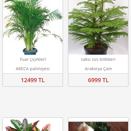
Fuar çiçeklerİ
saksı süs bitkikeri
ARECA palimiyesi
Arakorya Çam
12499 TL
6999 TL