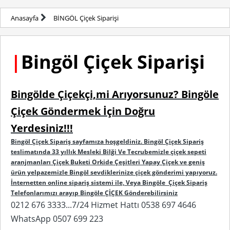
Anasayfa
BİNGÖL Çiçek Siparişi
|
Bingöl Çiçek Siparişi
Bingölde Çiçekçi,mi Arıyorsunuz? Bingöle
Çiçek Göndermek İçin Doğru
Yerdesiniz!!!
Bingöl Çiçek Sipariş sayfamıza hoşgeldiniz. Bingöl Çiçek Sipariş
teslimatında 33 yıllık Mesleki Bilği Ve Tecrubemizle çiçek sepeti
aranjmanları Çiçek Buketi Orkide Çeşitleri Yapay Çiçek ve geniş
ürün yelpazemizle Bingöl sevdiklerinize çiçek gönderimi yapıyoruz.
İnternetten online sipariş sistemi ile, Veya Bingöle Çiçek Sipariş
Telefonlarımızı arayıp Bingöle ÇİÇEK Gönderebilirsiniz
0212 676 3333...7/24 Hizmet Hattı 0538 697 4646
WhatsApp 0507 699 223