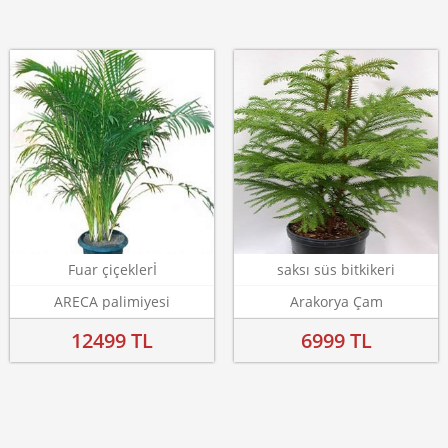
Fuar çiçeklerİ
saksı süs bitkikeri
ARECA palimiyesi
Arakorya Çam
12499 TL
6999 TL