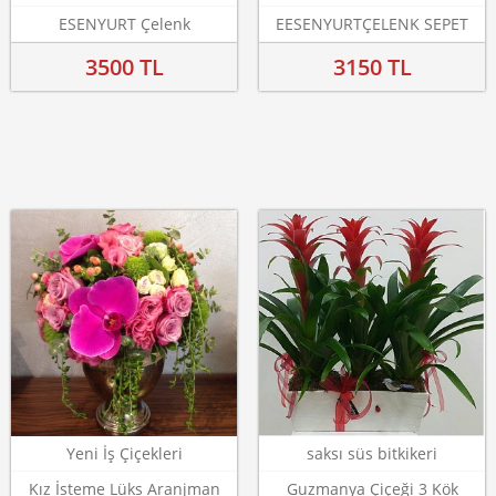
ESENYURT Çelenk
EESENYURTÇELENK SEPET
3500 TL
3150 TL
Yeni İş Çiçekleri
saksı süs bitkikeri
Kız İsteme Lüks Aranjman
Guzmanya Çiçeği 3 Kök