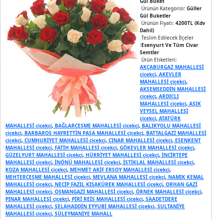
Gül Buket
Ürünün Kategorisi:
Güller
Gül Buketler
Ürünün Fiyatı:
4200TL (Kdv
Dahil)
Teslim Edilecek İlçeler
:
Esenyurt Ve Tüm Civar
Semtler
Ürün Etiketleri:
AKÇABURGAZ MAHALLESİ
çiçekçi
,
AKEVLER
MAHALLESİ çiçekçi
,
AKŞEMSEDDİN MAHALLESİ
çiçekçi
,
ARDIÇLI
MAHALLESİ çiçekçi
,
AŞIK
VEYSEL MAHALLESİ
çiçekçi
,
ATATÜRK
MAHALLESİ çiçekçi
,
BAĞLARÇEŞME MAHALLESİ çiçekçi
,
BALIKYOLU MAHALLESİ
çiçekçi
,
BARBAROS HAYRETTİN PAŞA MAHALLESİ çiçekçi
,
BATTALGAZİ MAHALLESİ
çiçekçi
,
CUMHURİYET MAHALLESİ çiçekçi
,
ÇINAR MAHALLESİ çiçekçi
,
ESENKENT
MAHALLESİ çiçekçi
,
FATİH MAHALLESİ çiçekçi
,
GÖKEVLER MAHALLESİ çiçekçi
,
GÜZELYURT MAHALLESİ çiçekçi
,
HÜRRİYET MAHALLESİ çiçekçi
,
İNCİRTEPE
MAHALLESİ çiçekçi
,
İNÖNÜ MAHALLESİ çiçekçi
,
İSTİKLAL MAHALLESİ çiçekçi
,
KOZA MAHALLESİ çiçekçi
,
MEHMET AKİF ERSOY MAHALLESİ çiçekçi
,
MEHTERÇEŞME MAHALLESİ çiçekçi
,
MEVLANA MAHALLESİ çiçekçi
,
NAMIK KEMAL
MAHALLESİ çiçekçi
,
NECİP FAZIL KISAKÜREK MAHALLESİ çiçekçi
,
ORHAN GAZİ
MAHALLESİ çiçekçi
,
OSMANGAZİ MAHALLESİ çiçekçi
,
ÖRNEK MAHALLESİ çiçekçi
,
PINAR MAHALLESİ çiçekçi
,
PİRİ REİS MAHALLESİ çiçekçi
,
SAADETDERE
MAHALLESİ çiçekçi
,
SELAHADDİN EYYUBİ MAHALLESİ çiçekçi
,
SULTANİYE
MAHALLESİ çiçekçi
,
SÜLEYMANİYE MAHALL